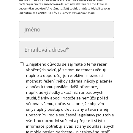
potřebným pro zaslání eBooku a dalších newsletterů ode mě, které se
budou týkat souvisejícího tématu. Svůj souhlas můžete kdykoli odvolat
kliknutím na tlačítko ODHLÁSIT v každém zaslaném e-mailu.
Z nějakého důvodu se zajímáte o téma řešení
vbočených palců, já se tomuto tématu věnuji
naplno a doporučuji jen efektivní možnosti
možnosti řešení (někdy zdarma, někdy placené)
a občas k tomu posílám další informace,
například výsledky aktuálních případových
studií, články apod. Protože se nemůžu pořád
věnovat všemu, občas se stane, že objevím
smysluplný postup u třetí strany a také na něj
upozorním. Podle současné legislativy jsou tohle
všechno obchodní sdělení a přejete-li si tyto
informace, potřebuji z vaší strany souhlas, abych
je mohla poslat. Nechcete-li nic takového, stačí