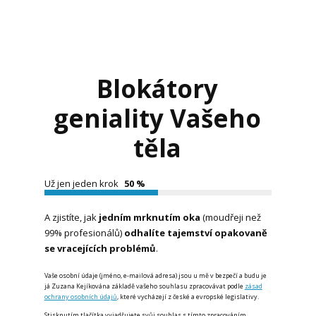
Blokátory
geniality Vašeho
těla
Už jen jeden krok
50 %
A zjistíte, jak
jedním mrknutím oka
(moudřeji než
99% profesionálů)
odhalíte
tajemství
opakovaně
se vracejících problémů
.
Vaše osobní údaje (jméno, e-mailová adresa) jsou u mě v bezpečí a budu je
já Zuzana Kejíkována základě vašeho souhlasu zpracovávat podle
zásad
ochrany osobních údajů
, které vycházejí z české a evropské legislativy.
Stisknutím tlačítka vyjadřujete svůj souhlas s tímto zpracováním