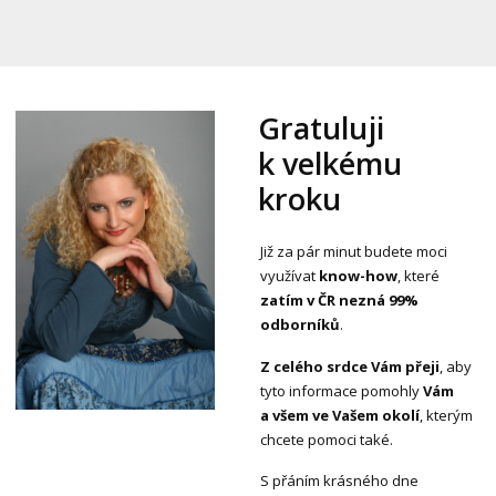
Gratuluji
k velkému
kroku
Již za pár minut budete moci
využívat
know-how
, které
zatím v ČR nezná 99%
odborníků
.
Z celého srdce Vám přeji
, aby
tyto informace pomohly
Vám
a všem ve Vašem okolí
, kterým
chcete pomoci také.
S přáním krásného dne