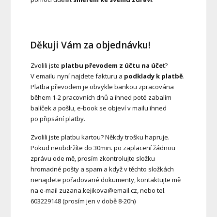
Děkuji Vám za objednávku!
Zvolili jste
platbu
převodem z účt
u na úče
t?
V emailu nyní najdete fakturu a
podklady k platbě
.
Platba převodem je obvykle bankou zpracována
během 1-2 pracovních dnů a ihned poté zabalím
balíček a pošlu, e-book se objeví v mailu ihned
po připsání platby.
Zvolili jste platbu kartou? Někdy trošku hapruje.
Pokud neobdržíte do 30min. po zaplacení žádnou
zprávu ode mě, prosím zkontrolujte složku
hromadné pošty a spam a když v těchto složkách
nenajdete pořadované dokumenty, kontaktujte mě
na e-mail zuzana.kejikova@email.cz, nebo tel.
603229148 (prosím jen v době 8-20h)