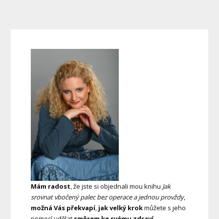
Mám radost
, že jste si objednali mou knihu
Jak
srovnat vbočený palec bez operace a jednou provždy
,
možná Vás překvapí
,
jak velký krok
můžete s jeho
pomocí udělat
směrem ke svému zdraví
.