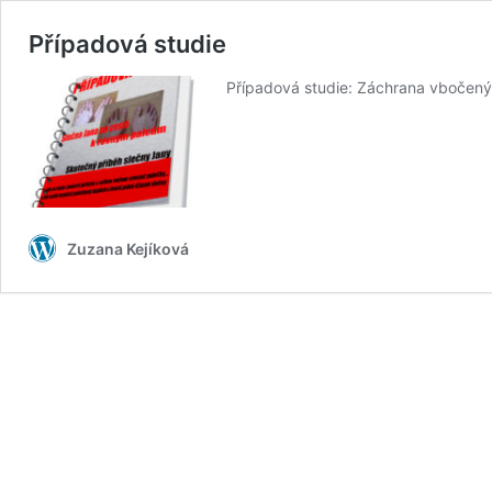
Případová studie
Případová studie: Záchrana vbočených
Zuzana Kejíková