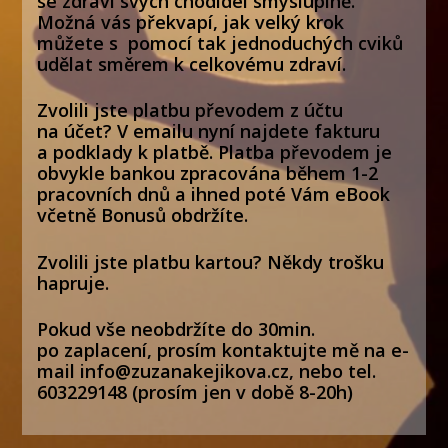
se zdraví svých chodidel smysluplně.
Možná vás překvapí, jak velký krok
můžete s pomocí tak jednoduchých cviků
udělat směrem k celkovému zdraví.
Zvolili jste platbu převodem z účtu
na účet? V emailu nyní najdete fakturu
a podklady k platbě. Platba převodem je
obvykle bankou zpracována během 1-2
pracovních dnů a ihned poté Vám eBook
včetně Bonusů obdržíte.
Zvolili jste platbu kartou? Někdy trošku
hapruje.
Pokud vše neobdržíte do 30min.
po zaplacení, prosím kontaktujte mě na e-
mail info@zuzanakejikova.cz, nebo tel.
603229148 (prosím jen v době 8-20h)