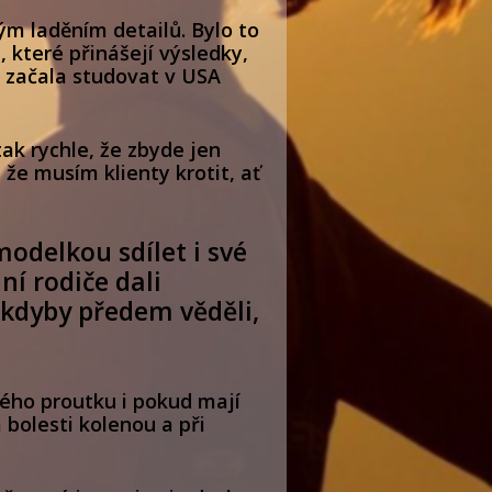
m laděním detailů. Bylo to
 které přinášejí výsledky,
m začala studovat v USA
ak rychle, že zbyde jen
 že musím klienty krotit, ať
modelkou sdílet i své
ní rodiče dali
 kdyby předem věděli,
ného proutku i pokud mají
 bolesti kolenou a při