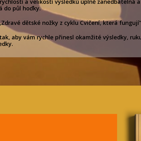
rychlostí a velikostí výsledků úplně zanedbatelná a
á do půl hoďky.
Zdravé dětské nožky z cyklu Cvičení, která fungují
tak, aby vám rychle přinesl okamžité výsledky, ruku
edky.