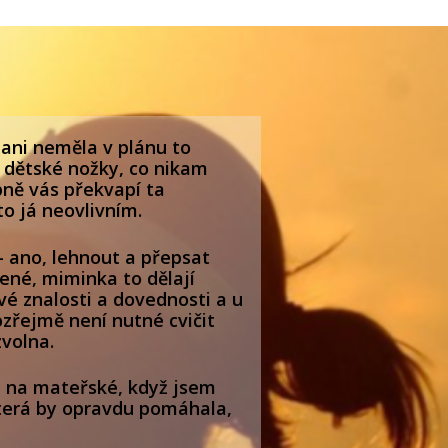
 ani neměla v plánu to
o dětské nožky, co nikam
bně vás překvapí ta
to já neovlivním.
 - ano, lehnout a přepsat
ené, miminka to dělají
vé znalosti a dovednosti a u
ozřejmě není nutné cvičit
zvolna.
a na mateřské, když jsem
 která by opravdu pomáhala,