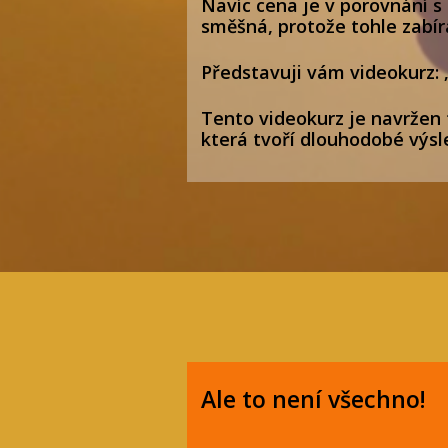
Navíc cena je v porovnání s 
směšná, protože tohle zabír
Představuji vám videokurz: „
Tento videokurz je navržen 
která tvoří dlouhodobé výsl
Ale to není všechno!