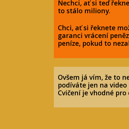
Nechci, ať si teď řekne
to stálo miliony.
Chci, ať si řeknete mo
garanci vrácení peněz
peníze, pokud to neza
Ovšem já vím, že to n
podíváte jen na video
Cvičení je vhodné pro d