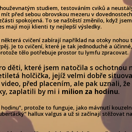
 houževnatým studiem, testováním cviků a neustálý
 a mít před sebou obrovskou mezeru v dovednostech,
zčásti spokojená. To se naštěstí změnilo, když jse
es mají moji klienti ty nejlepší výsledky.
některá cvičení zabírají například na otoky nohou t
ěj. Je to cvičení, které je tak jednoduché a účinné,
 protože tělo potřebuje prostor tu lymfu zpracovat.
ro děti, které jsem natočila s ochotnou 
etiletá holčička, jejíž velmi dobře situova
ideo, před placením, ale pak uznali, že
y, zaplatili by mi i
milion za hodinu
.
za hodinu", protože to funguje, jako mávnutí kouzel
uberťácký" hallux valgus a už si začínají stěžovat na