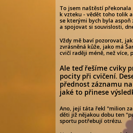
To jsem naštěstí překonala
k vzteku - vědět toho tolik
se kterými bych byla aspoň 
a spojovat si souvislosti, dn
Vždy mě baví pozorovat, jak 
zvrásněná kůže, jako má Šarp
cvičí raději méně, než více,
Ale teď řešíme cviky p
pocity při cvičení. Des
přednost záznamu na v
jaké to přinese výsledk
Ano, její táta řekl "milion 
děti již nějakou dobu ten "p
sportu potřebují otrézu.