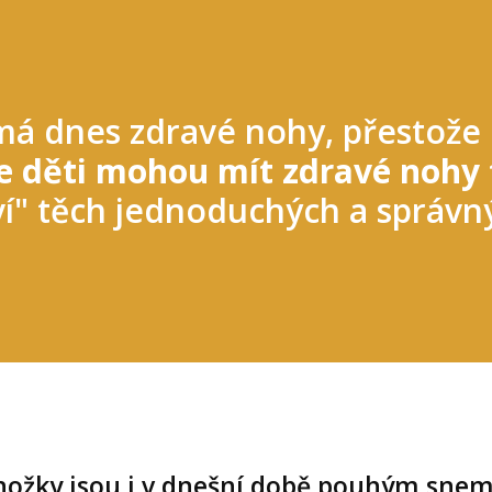
á dnes zdravé nohy, přestože 
e děti mohou mít zdravé nohy
ví" těch jednoduchých a správný
nožky jsou i v dnešní době pouhým sne