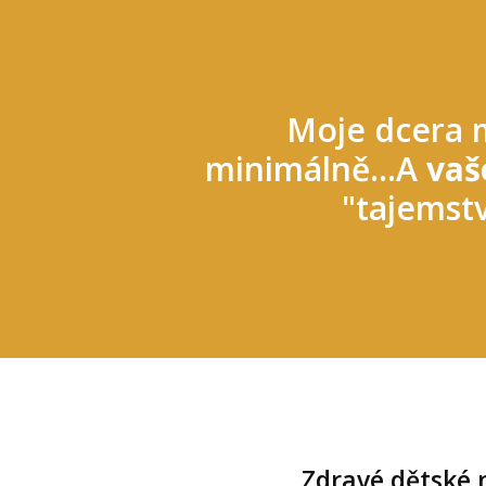
Moje dcera m
minimálně...A
vaš
"tajemst
Zdravé dětské 