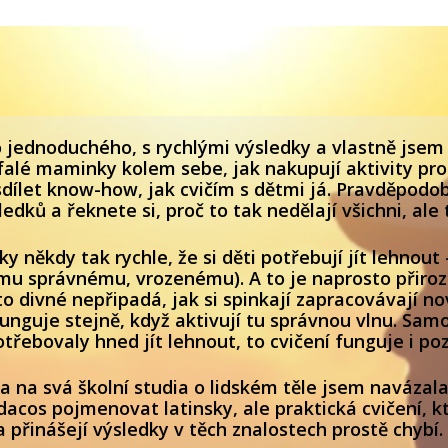
 jednoduchého, s rychlými výsledky a vlastně jsem
oufalé maminky kolem sebe, jak nakupují aktivity pr
dílet know-how, jak cvičím s dětmi já. Pravděpodo
edků a řeknete si, proč to tak nedělají všichni, ale 
ky někdy tak rychle, že si děti potřebují jít lehnout
u správnému, vrozenému). A to je naprosto přiroz
o divné nepřipadá, jak si spinkají zapracovávají no
funguje stejně, když aktivují tu správnou vlnu. Sam
potřebovaly hned jít lehnout, to cvičení funguje i po
a na svá školní studia o lidském těle jsem navázal
ledacos pojmenovat latinsky, ale praktická cvičení,
 přinášejí výsledky v těch znalostech prostě chybí.