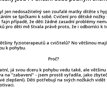
byl jen nedosažitelný sen zoufalé matky dítěte s hy
pkáním se špičkami k sobě. Cvičení pro dětské nožk
je fajn případě, že děti žádné zasadní problémy nema
ků pro děti mě štvala právě proto, že i odborníci k
většiny fyzioterapeutů a cvičitelů? No většinou maj
ou k pohybu.
Proč?
atní, já svou dceru k pohybu vedu také, ale většinu
 na "zabavení" - jsem prostě vyřadila, jako zbyteč
é zlepšení). Děti potřebují na svých nožkách vidě
otivaci.