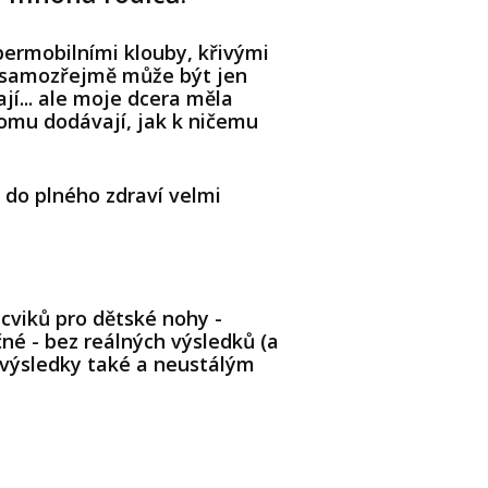
permobilními klouby, křivými
y samozřejmě může být jen
jí... ale moje dcera měla
 tomu dodávají, jak k ničemu
í do plného zdraví velmi
 cviků pro dětské nohy -
né - bez reálných výsledků (a
t výsledky také a neustálým