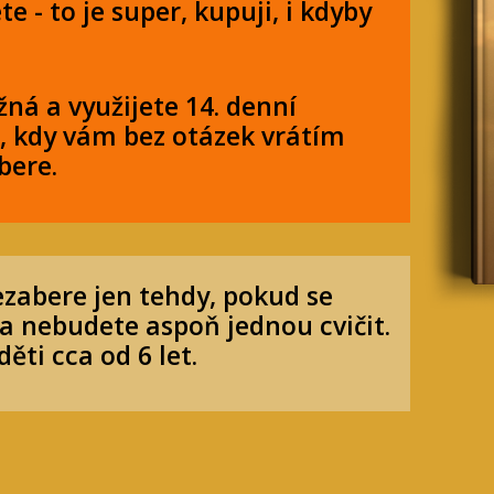
te - to je super, kupuji, i kdyby
žná a využijete 14. denní
, kdy vám bez otázek vrátím
bere.
ezabere jen tehdy, pokud se
 a nebudete aspoň jednou cvičit.
ěti cca od 6 let.