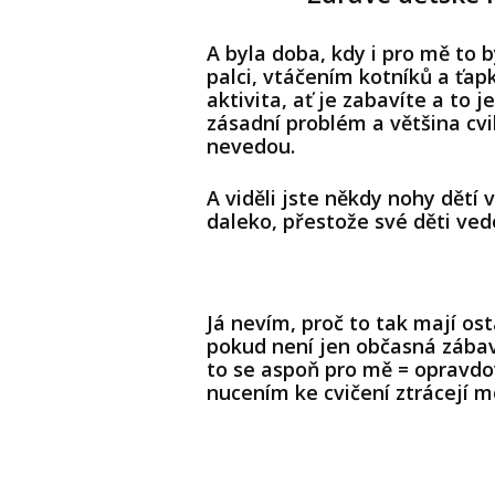
A byla doba, kdy i pro mě to 
palci, vtáčením kotníků a ťa
aktivita, ať je zabavíte a to 
zásadní problém a většina cvi
nevedou.
A viděli jste někdy nohy dětí 
daleko, přestože své děti ved
Já nevím, proč to tak mají ost
pokud není jen občasná zábava
to se aspoň pro mě = opravdov
nucením ke cvičení ztrácejí m