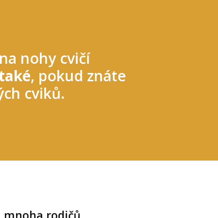
na nohy cvičí
 také
, pokud znáte
ch cviků.
m mnoha rodičů.