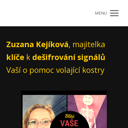
MENU
Zuzana Kejíková
, majitelka
klíče
k
dešifrování signálů
Vaší o pomoc volající kostry