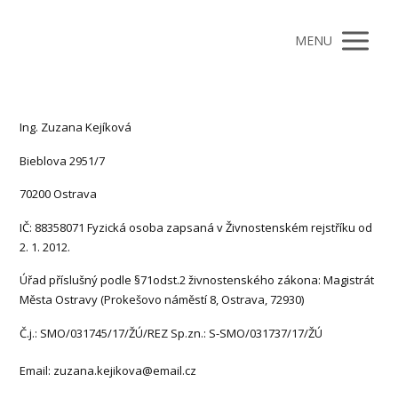
MENU
Ing. Zuzana Kejíková
Bieblova 2951/7
70200 Ostrava
IČ: 88358071 Fyzická osoba zapsaná v Živnostenském rejstříku od
2. 1. 2012.
Úřad příslušný podle §71odst.2 živnostenského zákona: Magistrát
Města Ostravy (Prokešovo náměstí 8, Ostrava, 72930)
Č.j.: SMO/031745/17/ŽÚ/REZ Sp.zn.: S-SMO/031737/17/ŽÚ
Email: zuzana.kejikova@email.cz