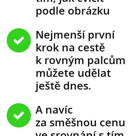
podle obrázku
Nejmenší první
krok na cestě
k rovným palcům
můžete udělat
ještě dnes.
A navíc
za směšnou cenu
ve srovnání s tím,