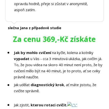
opravdu hodně, přeje si zůstat v anonymitě,
aspoň zatím.
slečna Jana z případové studie
Za cenu 369,-Kč získáte
Jak by mohlo cvičení
na kyčle, kolena a kotníky
vypadat
u Vás - cca 3 minutová ukázka, jak cvičím já.
To, že jsou videa na skoro 40 minut není proto, že by
cvičení mělo být na 40 minut, je to proto, ať se cviky
právně naučíte.
Jak udělat
diagnostický krok
, ať máte jistotu, že
cvičíte správně.
Jak zjistit,
kterou rotaci cvičit.