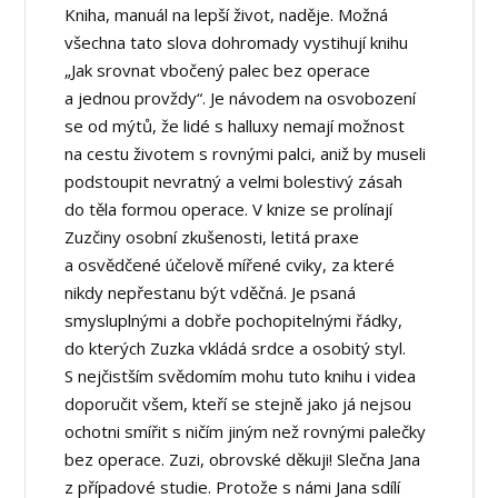
Kniha, manuál na lepší život, naděje. Možná
všechna tato slova dohromady vystihují knihu
„Jak srovnat vbočený palec bez operace
a jednou provždy“. Je návodem na osvobození
se od mýtů, že lidé s halluxy nemají možnost
na cestu životem s rovnými palci, aniž by museli
podstoupit nevratný a velmi bolestivý zásah
do těla formou operace. V knize se prolínají
Zuzčiny osobní zkušenosti, letitá praxe
a osvědčené účelově mířené cviky, za které
nikdy nepřestanu být vděčná. Je psaná
smysluplnými a dobře pochopitelnými řádky,
do kterých Zuzka vkládá srdce a osobitý styl.
S nejčistším svědomím mohu tuto knihu i videa
doporučit všem, kteří se stejně jako já nejsou
ochotni smířit s ničím jiným než rovnými palečky
bez operace. Zuzi, obrovské děkuji! Slečna Jana
z případové studie. Protože s námi Jana sdílí