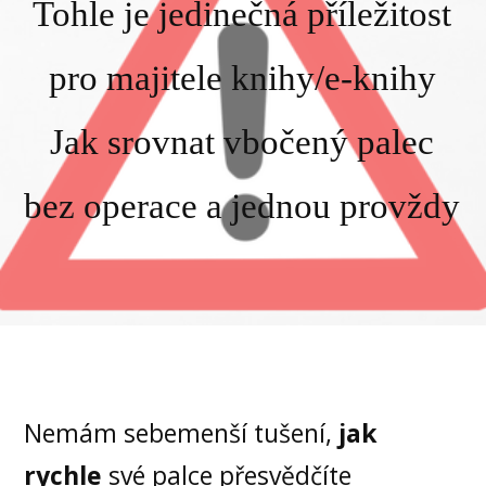
Tohle je jedinečná příležitost
pro majitele knihy/e-knihy
Jak srovnat vbočený palec
bez operace a jednou provždy
Nemám sebemenší tušení,
jak
rychle
své palce přesvědčíte