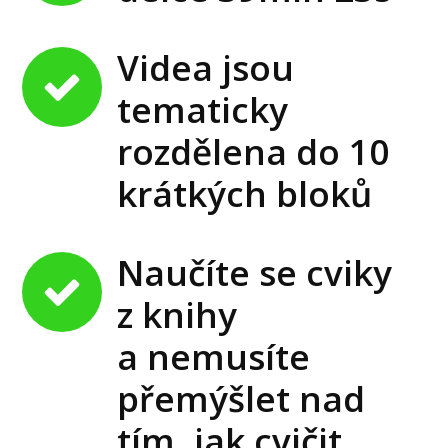
Videa jsou
tematicky
rozdělena do 10
krátkých bloků
Naučíte se cviky
z knihy
a nemusíte
přemýšlet nad
tím, jak cvičit