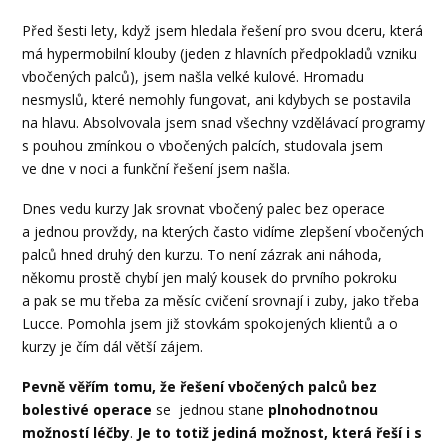
Před šesti lety, když jsem hledala řešení pro svou dceru, která
má hypermobilní klouby (jeden z hlavních předpokladů vzniku
vbočených palců), jsem našla velké kulové. Hromadu
nesmyslů, které nemohly fungovat, ani kdybych se postavila
na hlavu. Absolvovala jsem snad všechny vzdělávací programy
s pouhou zmínkou o vbočených palcích, studovala jsem
ve dne v noci a funkční řešení jsem našla.
Dnes vedu kurzy Jak srovnat vbočený palec bez operace
a jednou provždy, na kterých často vidíme zlepšení vbočených
palců hned druhý den kurzu. To není zázrak ani náhoda,
někomu prostě chybí jen malý kousek do prvního pokroku
a pak se mu třeba za měsíc cvičení srovnají i zuby, jako třeba
Lucce. Pomohla jsem již stovkám spokojených klientů a o
kurzy je čím dál větší zájem.
Pevně věřím tomu, že řešení vbočených palců bez
bolestivé operace
se
jednou stane
plnohodnotnou
možností léčby
.
Je to totiž jediná možnost, která řeší i s