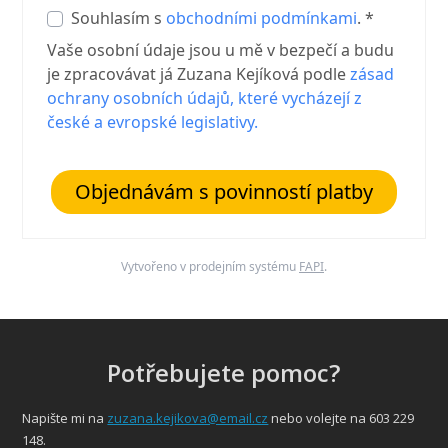
Souhlasím s
obchodními podmínkami
. *
Vaše osobní údaje jsou u mě v bezpečí a budu
je zpracovávat já Zuzana Kejíková podle
zásad
ochrany osobních údajů, které vycházejí z
české a evropské legislativy.
Objednávám s povinností platby
Vytvořeno v prodejním systému
FAPI
.
Potřebujete pomoc?
Napište mi na
zuzana.kejikova@email.cz
nebo volejte na 603 229
148.