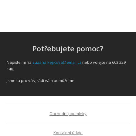
Potřebujete pomoc?
Napište mi na
zuzana.kejikova@email.cz
nebo volejte na 603 229
148.
Jsme tu pro vás, rádi vám pomůžeme.
Obchodní podmínky
Kontaktní údaje