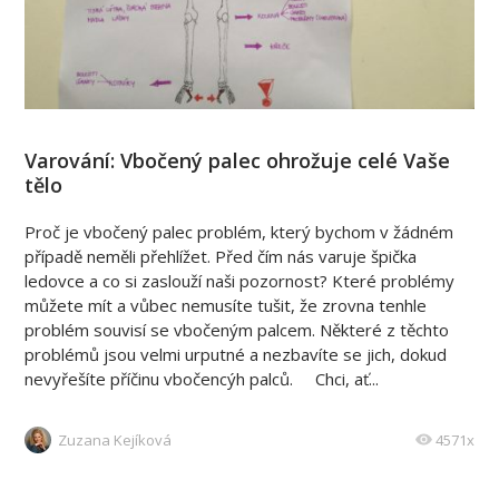
Varování: Vbočený palec ohrožuje celé Vaše
tělo
Proč je vbočený palec problém, který bychom v žádném
případě neměli přehlížet. Před čím nás varuje špička
ledovce a co si zaslouží naši pozornost? Které problémy
můžete mít a vůbec nemusíte tušit, že zrovna tenhle
problém souvisí se vbočeným palcem. Některé z těchto
problémů jsou velmi urputné a nezbavíte se jich, dokud
nevyřešíte příčinu vbočencýh palců. Chci, ať...
Zuzana Kejíková
4571x