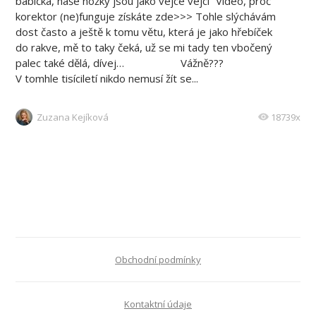
babička, naše nožky jsou jako vejce vejci“ Video, proč
korektor (ne)funguje získáte zde>>> Tohle slýchávám
dost často a ještě k tomu větu, která je jako hřebíček
do rakve, mě to taky čeká, už se mi tady ten vbočený
palec také dělá, dívej… Vážně???
V tomhle tisíciletí nikdo nemusí žít se...
Zuzana Kejíková
18739x
Obchodní podmínky
Kontaktní údaje