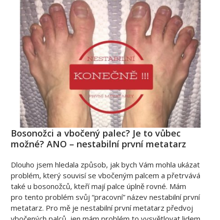
Bosonožci a vbočený palec? Je to vůbec
možné? ANO – nestabilní první metatarz
Dlouho jsem hledala způsob, jak bych Vám mohla ukázat
problém, který souvisí se vbočeným palcem a přetrvává
také u bosonožců, kteří mají palce úplně rovné. Mám
pro tento problém svůj “pracovní” název nestabilní první
metatarz. Pro mě je nestabilní první metatarz předvoj
vbočených palců, jen mám problém to vysvětlovat lidem,