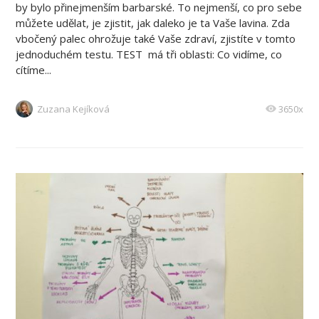
by bylo přinejmenším barbarské. To nejmenší, co pro sebe
můžete udělat, je zjistit, jak daleko je ta Vaše lavina. Zda
vbočený palec ohrožuje také Vaše zdraví, zjistíte v tomto
jednoduchém testu. TEST má tři oblasti: Co vidíme, co
cítíme...
Zuzana Kejíková
3650x