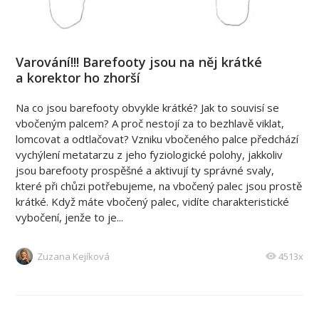
Varování!!! Barefooty jsou na něj krátké
a korektor ho zhorší
Na co jsou barefooty obvykle krátké? Jak to souvisí se
vbočeným palcem? A proč nestojí za to bezhlavě viklat,
lomcovat a odtlačovat? Vzniku vbočeného palce předchází
vychýlení metatarzu z jeho fyziologické polohy, jakkoliv
jsou barefooty prospěšné a aktivují ty správné svaly,
které při chůzi potřebujeme, na vbočený palec jsou prostě
krátké. Když máte vbočený palec, vidíte charakteristické
vybočení, jenže to je...
Zuzana Kejíková
4513x