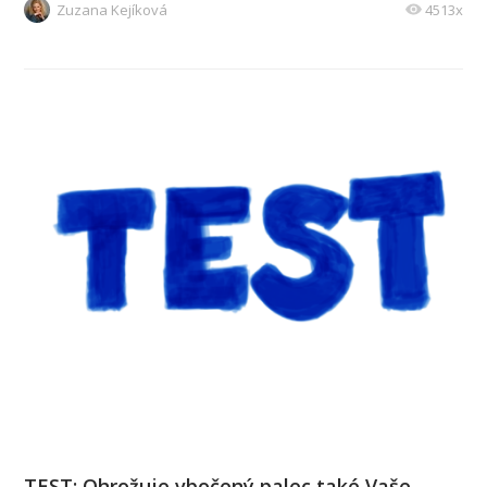
Zuzana Kejíková
4513x
TEST: Ohrožuje vbočený palec také Vaše