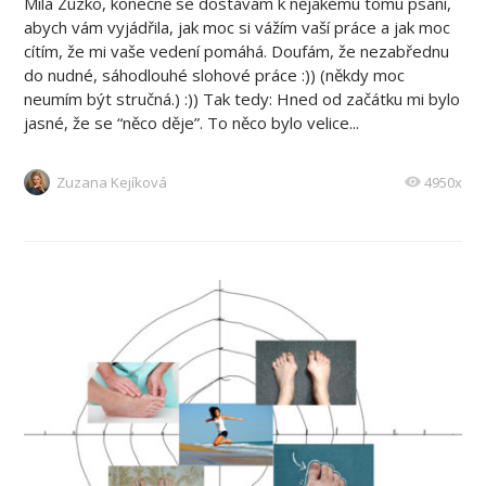
Milá Zuzko, konečně se dostávám k nějakému tomu psaní,
abych vám vyjádřila, jak moc si vážím vaší práce a jak moc
cítím, že mi vaše vedení pomáhá. Doufám, že nezabřednu
do nudné, sáhodlouhé slohové práce :)) (někdy moc
neumím být stručná.) :)) Tak tedy: Hned od začátku mi bylo
jasné, že se “něco děje”. To něco bylo velice...
Zuzana Kejíková
4950x