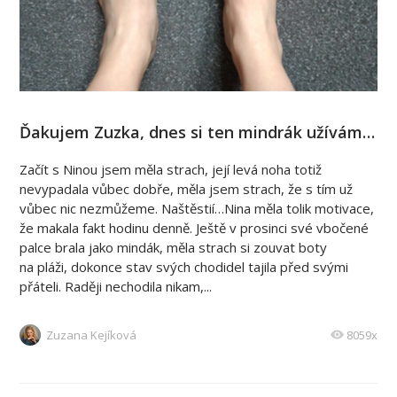
Ďakujem Zuzka, dnes si ten mindrák užívám…
Začít s Ninou jsem měla strach, její levá noha totiž
nevypadala vůbec dobře, měla jsem strach, že s tím už
vůbec nic nezmůžeme. Naštěstií…Nina měla tolik motivace,
že makala fakt hodinu denně. Ještě v prosinci své vbočené
palce brala jako mindák, měla strach si zouvat boty
na pláži, dokonce stav svých chodidel tajila před svými
přáteli. Raději nechodila nikam,...
Zuzana Kejíková
8059x