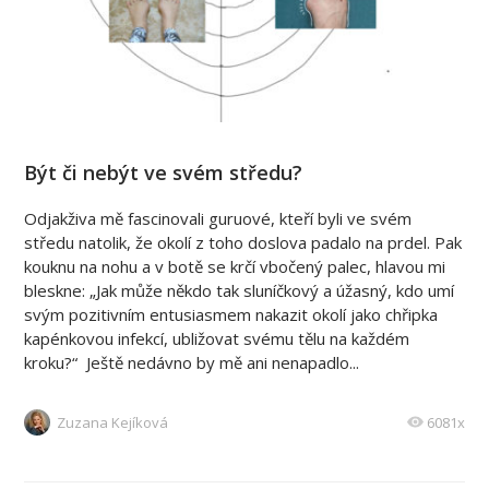
Být či nebýt ve svém středu?
Odjakživa mě fascinovali guruové, kteří byli ve svém
středu natolik, že okolí z toho doslova padalo na prdel. Pak
kouknu na nohu a v botě se krčí vbočený palec, hlavou mi
bleskne: „Jak může někdo tak sluníčkový a úžasný, kdo umí
svým pozitivním entusiasmem nakazit okolí jako chřipka
kapénkovou infekcí, ubližovat svému tělu na každém
kroku?“ Ještě nedávno by mě ani nenapadlo...
Zuzana Kejíková
6081x