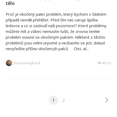
tělo
Proč je vbočený palec problém, který bychom v žádném
případě neměli přehlížet. Před čím nás varuje špička
ledovce a co si zaslouží naši pozornost? Které problémy
můžete mít a vůbec nemusíte tušit, že zrovna tenhle
problém souvisí se vbočeným palcem. Některé z těchto
problémů jsou velmi urputné a nezbavíte se jich, dokud
nevyřešíte příčinu vbočencýh palců. Chci, ať...
Zuzana Kejíková
4571x
1
2