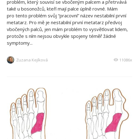
problém, který souvisí se vbočeným palcem a přetrvává
také u bosonožců, kteří mají palce úplně rovné. Mám
pro tento problém svůj “pracovní” název nestabilní první
metatarz. Pro mě je nestabilní první metatarz předvoj
vbočených palců, jen mám problém to vysvětlovat lidem,
protože s ním nejsou obvykle spojeny téměř žádné
symptomy...
Zuzana Kejíková
11086x