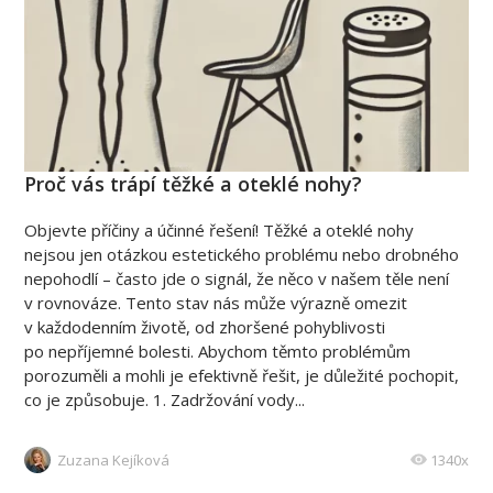
Proč vás trápí těžké a oteklé nohy?
Objevte příčiny a účinné řešení! Těžké a oteklé nohy
nejsou jen otázkou estetického problému nebo drobného
nepohodlí – často jde o signál, že něco v našem těle není
v rovnováze. Tento stav nás může výrazně omezit
v každodenním životě, od zhoršené pohyblivosti
po nepříjemné bolesti. Abychom těmto problémům
porozuměli a mohli je efektivně řešit, je důležité pochopit,
co je způsobuje. 1. Zadržování vody...
Zuzana Kejíková
1340x