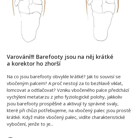
Varování!!! Barefooty jsou na něj krátké
a korektor ho zhorší
Na co jsou barefooty obvykle krátké? Jak to souvisí se
vbočeným palcem? A proč nestojí za to bezhlavě viklat,
lomcovat a odtlačovat? Vzniku vbočeného palce předchází
vychýlení metatarzu z jeho fyziologické polohy, jakkoliv
jsou barefooty prospěšné a aktivují ty správné svaly,
které při chůzi potřebujeme, na vbočený palec jsou prostě
krátké. Když máte vbočený palec, vidíte charakteristické
vybočení, jenže to je...