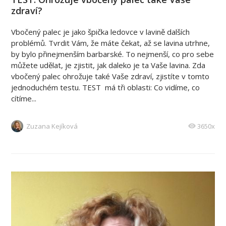
zdraví?
Vbočený palec je jako špička ledovce v lavině dalších
problémů. Tvrdit Vám, že máte čekat, až se lavina utrhne,
by bylo přinejmenším barbarské. To nejmenší, co pro sebe
můžete udělat, je zjistit, jak daleko je ta Vaše lavina. Zda
vbočený palec ohrožuje také Vaše zdraví, zjistíte v tomto
jednoduchém testu. TEST má tři oblasti: Co vidíme, co
cítíme...
Zuzana Kejíková
3650x